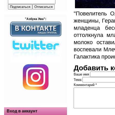
"Повелитель О
"Азбука Ума":
женщины, Герак
младенца бес
оттолкнула мл
молоко остави
воспевали Млеч
Галактика прои
Добавить 
Ваше имя
Тема
Комментарий
*
Вход в аккаунт