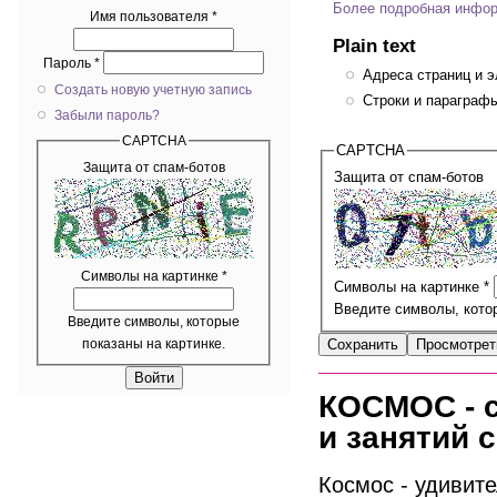
Более подробная инфор
Имя пользователя
*
Plain text
Пароль
*
Адреса страниц и э
Создать новую учетную запись
Строки и параграфы
Забыли пароль?
CAPTCHA
CAPTCHA
Защита от спам-ботов
Защита от спам-ботов
Символы на картинке
*
Символы на картинке
*
Введите символы, котор
Введите символы, которые
показаны на картинке.
КОСМОС - с
и занятий 
Космос - удивит