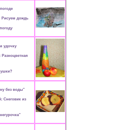
погоде
: Рисуем дождь
 погоду
м удочку
: Разноцветная
 ушки?
ну без воды"
: Снеговик из
Снегурочка"