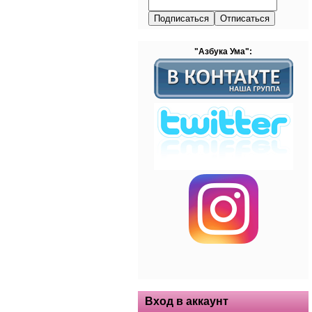
"Азбука Ума":
Вход в аккаунт