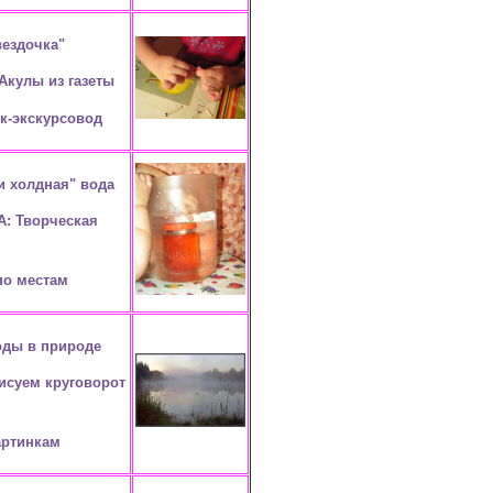
ездочка"
Акулы из газеты
к-экскурсовод
и холдная" вода
А: Творческая
по местам
оды в природе
исуем круговорот
артинкам