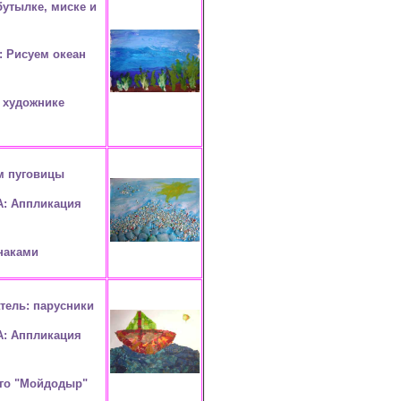
утылке, миске и
: Рисуем океан
и художнике
м пуговицы
А: Аппликация
наками
тель: парусники
А: Аппликация
ого "Мойдодыр"