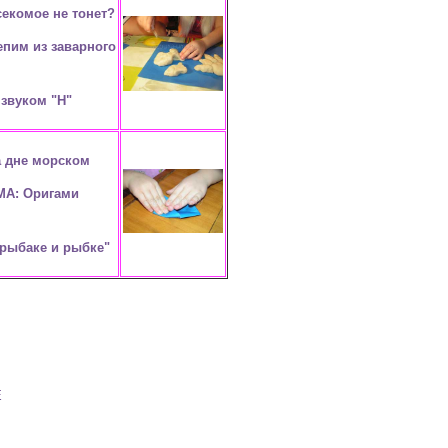
екомое не тонет?
епим из заварного
 звуком "Н"
 дне морском
МА: Оригами
 рыбаке и рыбке"
Е