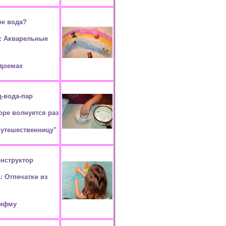
ое вода?
А: Акварельные
одоемах
-вода-пар
оре волнуется раз
путешественницу"
нструктор
: Отпечатки из
рифму